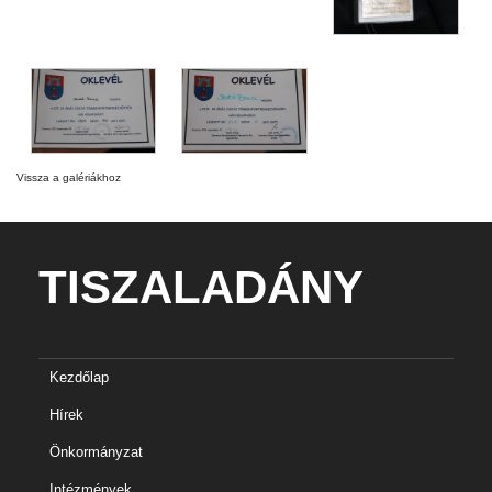
Vissza a galériákhoz
TISZALADÁNY
Kezdőlap
Hírek
Önkormányzat
Intézmények