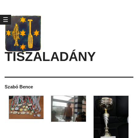
☰
TISZALADÁNY
Szabó Bence