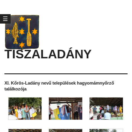
☰
TISZALADÁNY
XI. Kőrös-Ladány nevű települések hagyomámnyőrző
találkozója