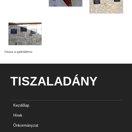
Vissza a galériákhoz
TISZALADÁNY
Kezdőlap
Hírek
Önkormányzat