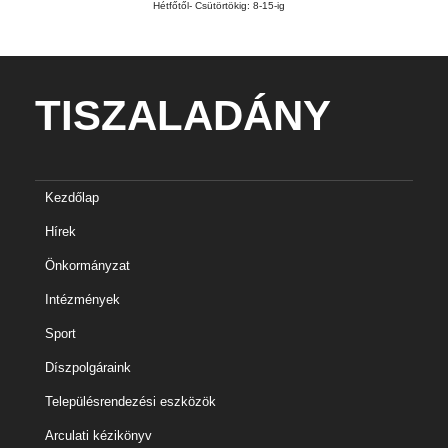
Hétfőtől- Csütörtökig: 8-15-ig
TISZALADÁNY
Kezdőlap
Hírek
Önkormányzat
Intézmények
Sport
Díszpolgáraink
Településrendezési eszközök
Arculati kézikönyv