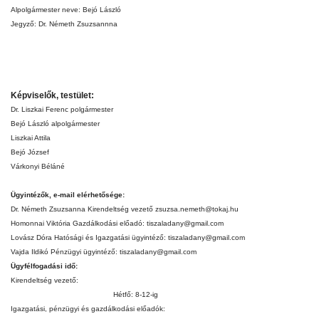
Alpolgármester neve: Bejó László
Jegyző: Dr. Németh Zsuzsannna
Képviselők, testület:
Dr. Liszkai Ferenc polgármester
Bejó László alpolgármester
Liszkai Attila
Bejó József
Várkonyi Béláné
Ügyintézők, e-mail elérhetősége:
Dr. Németh Zsuzsanna Kirendeltség vezető zsuzsa.nemeth@tokaj.hu
Homonnai Viktória Gazdálkodási előadó: tiszaladany@gmail.com
Lovász Dóra Hatósági és Igazgatási ügyintéző: tiszaladany@gmail.com
Vajda Ildikó Pénzügyi ügyintéző: tiszaladany@gmail.com
Ügyfélfogadási idő:
Kirendeltség vezető:
Hétfő: 8-12-ig
Igazgatási, pénzügyi és gazdálkodási előadók: