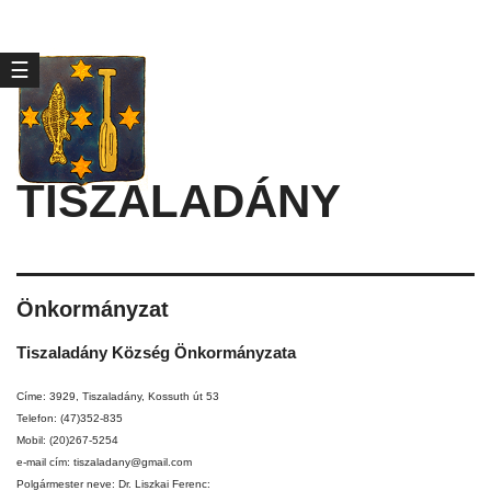
☰
TISZALADÁNY
Önkormányzat
Tiszaladány Község Önkormányzata
Címe: 3929, Tiszaladány, Kossuth út 53
Telefon: (47)352-835
Mobil: (20)267-5254
e-mail cím: tiszaladany@gmail.com
Polgármester neve: Dr. Liszkai Ferenc: