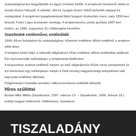
szabadságharckor begyűjtötték és ágyút öntöttek belőle. A templomot körülvevő várfal az
északi részen hiányzik. A várfalat, déli és nyugati részen kőből építették alappal és
oszlopokkal. A templomot kopjafamintával fából faragott díszkerítés övezi, mely 1950-ben
készült, Fodor Lajos ácsmester munkája. A templomtorony utolsó javítása 1987-ben
történt, az 1986. augusztus 31-i földrengést követően.
Sepsibodok emlékművei, emléktáblái
1848–49-es forradalom és szabadságharc
hőseinek emlékére állított emlékmű a templom
előtti téren
A templom belső falán a
második világháború
hősei emlékere állított emléktábla található
Két monumentális székelykapu a templommal átellenben
A központban andezit emlékmű melyen az
első világháborús
hősök nevei szerepelnek és
ezt közreveszi egy székelykapu melyet a
Detk
község magyarországi településsel való
kapcsolat emlékére állítottak.
Polgármesteri hivatallal szemben millecentenáriumi emlékfák láthatók
Híres szülöttei
Bodoki
Mikó Miklós
(Sepsibodok, 1597. március 23. – Sepsibodok, 1668. február 18.)
erdélyi magyar történetíró, földbirtokos, hivatalnok.
TISZALADÁNY