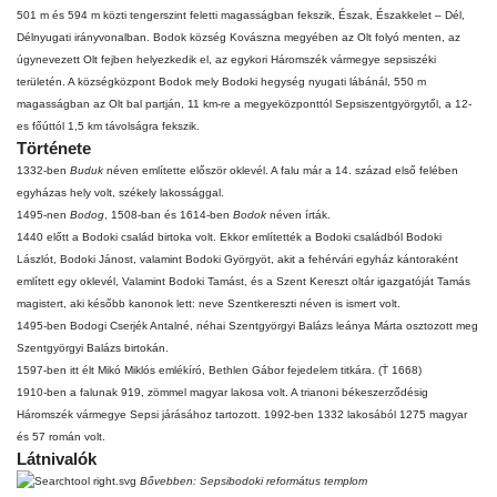
501 m és 594 m közti tengerszint feletti magasságban fekszik, Észak, Északkelet – Dél,
Délnyugati irányvonalban. Bodok község Kovászna megyében az
Olt
folyó menten, az
úgynevezett Olt fejben helyezkedik el, az egykori Háromszék vármegye sepsiszéki
területén. A községközpont Bodok mely Bodoki hegység nyugati lábánál, 550 m
magasságban az Olt bal partján, 11 km-re a megyeközponttól Sepsiszentgyörgytől, a 12-
es főúttól 1,5 km távolságra fekszik.
Története
1332
-ben
Buduk
néven említette először oklevél. A falu már a
14. század
első felében
egyházas hely volt, székely lakossággal.
1495
-nen
Bodog
,
1508
-ban és
1614
-ben
Bodok
néven írták.
1440
előtt a
Bodoki család
birtoka volt. Ekkor említették a Bodoki családból Bodoki
Lászlót, Bodoki Jánost, valamint Bodoki Györgyöt, akit a fehérvári egyház kántoraként
említett egy oklevél, Valamint Bodoki Tamást, és a Szent Kereszt oltár igazgatóját Tamás
magistert, aki később kanonok lett: neve Szentkereszti néven is ismert volt.
1495
-ben Bodogi Cserjék Antalné, néhai Szentgyörgyi Balázs leánya Márta osztozott meg
Szentgyörgyi Balázs birtokán.
1597
-ben itt élt
Mikó Miklós
emlékíró,
Bethlen Gábor
fejedelem titkára. (Ṫ 1668)
1910
-ben a falunak 919, zömmel magyar lakosa volt. A
trianoni békeszerződésig
Háromszék vármegye
Sepsi járásához
tartozott.
1992
-ben 1332 lakosából 1275 magyar
és 57 román volt.
Látnivalók
Bővebben:
Sepsibodoki református templom