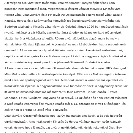
A térségben álló várat nem találhatunk csak várromokat, melyek építésének kora
pontosan nem mondható meg. Megemlítem a létezett várakat melyek a Kincsás vára,
Herecz-vára, Leánykavára és a Pincevár. Az Olt bal partján elhelyezkedő várak azaz a
Kincsás, Herecz és a Leánykavára környékét régészeti rezervátumnak nyilvánítottak.
Bodokon található a Kincsás vára, Melynek régiségét illetve 1950-ben régészeti kutatások
nyomán feltárták a vár kőfalát, vaskori kerámia-töredék és középkori kard elő amelyek
alapján korát a középkorra tehetjük. Régen a vár alá boltikus alagút ment be mely a
várnak titkos földalatti kijárata volt. A „Kincsás” nevet a későbbiekben kapta eredeti nevét
nem tudni. A kincsás név a nép által jött létre, mely az itteni kincskutatásokból eredhet,
néphit szerint itt rengetek kics volt elásva melyet később a magyarországiak hordtak el. A
várhoz turistaösvény vezet piros kör – jelzéssel Oltszemről, Bodokot is érintve.
A Herecz-vára más néven Mikó-vár Oltszem határában találhatóak romjai, 1827 -ben gróf
Mikó Miklós
lebontatta a kövekből építette kastélyát. Oltszem és Málnás régebbi kőházai
mind ezen vár apalanyagaiból készültek. A mondák szerint a várat óriások építették és
lakták akik pár lépéssel a hegyláncolatban lévő Kincsáshoz értek. A hagyomány szerint az
itt lakott hatalmas hős hatalma alá tartozott 9 falu: Oltszem, Bodok, Zoltán, Étfalva,
Martonos, Fotos, Gidófalva, Angyalos és Besenyő. Ez az óriás hős nem lehetett más mint
a Mikó család valamelyik őse mivel a család már a 14. században itt volt a térségben, és
akár innen is eredhet a „Mikó-vára” elnevezés.
Leánykavára Oltszemtől északkeletre, az Olt bal partján emelkedik, a Bodoki hegység
egyik hegyhátán. A mondák szerint Kincsás és Herecz-várának nagyon szép leányaik
voltak, és mivelhogy féltették, ezt a várat nekük építették, és ide rejtették el őket. Egy