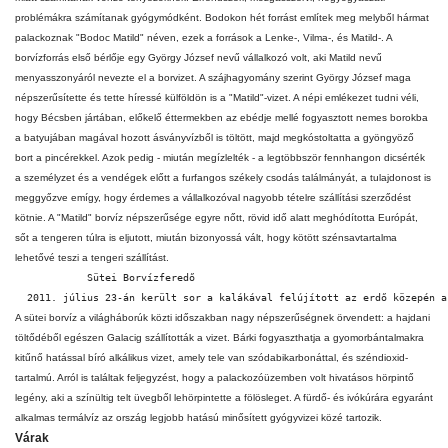
problémákra számítanak gyógymódként. Bodokon hét forrást említek meg melyből hármat
palackoznak "Bodoc Matild" néven, ezek a források a Lenke-, Vilma-, és Matild-. A
borvízforrás első bérlője egy György József nevű vállalkozó volt, aki Matild nevű
menyasszonyáról nevezte el a borvizet. A szájhagyomány szerint György József maga
népszerűsítette és tette híressé külföldön is a "Matild"-vizet. A népi emlékezet tudni véli,
hogy Bécsben jártában, előkelő éttermekben az ebédje mellé fogyasztott nemes borokba
a batyujában magával hozott ásványvízből is töltött, majd megkóstoltatta a gyöngyöző
bort a pincérekkel. Azok pedig - miután megízlelték - a legtöbbször fennhangon dicsérték
a személyzet és a vendégek előtt a furfangos székely csodás találmányát, a tulajdonost is
meggyőzve emígy, hogy érdemes a vállalkozóval nagyobb tételre szállítási szerződést
kötnie. A "Matild" borvíz népszerűsége egyre nőtt, rövid idő alatt meghódította Európát,
sőt a tengeren túlra is eljutott, miután bizonyossá vált, hogy kötött szénsavtartalma
lehetővé teszi a tengeri szállítást.
A sütei borvíz a világháborúk közti időszakban nagy népszerűségnek örvendett: a hajdani
töltődéből egészen Galacig szállították a vizet. Bárki fogyaszthatja a gyomorbántalmakra
kitűnő hatással bíró alkálikus vizet, amely tele van szódabikarbonáttal, és széndioxid-
tartalmú. Arról is találtak feljegyzést, hogy a palackozóüzemben volt hivatásos hörpintő
legény, aki a színültig telt üvegből lehörpintette a fölösleget. A fürdő- és ivókúrára egyaránt
alkalmas termálvíz az ország legjobb hatású minősített gyógyvizei közé tartozik.
Várak