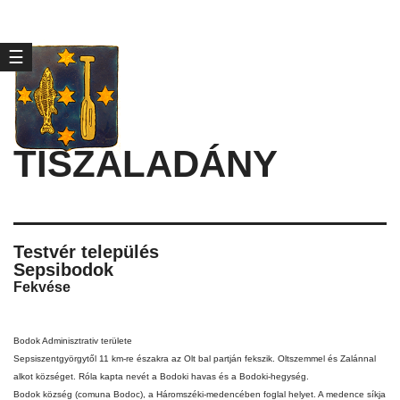
☰
TISZALADÁNY
Testvér település
Sepsibodok
Fekvése
Bodok Adminisztrativ területe
Sepsiszentgyörgytől
11 km-re északra az
Olt
bal partján fekszik.
Oltszemmel
és
Zalánnal
alkot községet. Róla kapta nevét a Bodoki havas és a
Bodoki-hegység
.
Bodok község (comuna Bodoc), a Háromszéki-medencében foglal helyet. A medence síkja