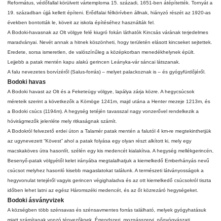
Református
, védőfallal körülvett vártemploma
15. századi
,
1651
-ben átépítették. Tornyát a
19. században
újjá kellett építeni. Erődfalai félkörívben állnak, hiányzó részét az 1920-as
években bontották le, köveit az iskola építéséhez használták fel.
A Bodoki-havasnak az Olt völgye felé kiugró fokán láthatók Kincsás várának terjedelmes
maradványai. Nevét annak a hitnek köszönheti, hogy területén elásott kincseket sejtettek.
Eredete, sorsa ismeretlen, de valószínűleg a középkorban menedékhelynek épült.
Lejjebb a patak mentén kapu alakú gerincen Leányka-vár sáncai látszanak.
A falu nevezetes borvízéről (Salus-forrás) – melyet palackoznak is – és gyógyfürdőjéről.
Bodoki havas
A Bodoki havast az Olt és a
Feketeügy
völgye, lapálya zárja közre. A hegycsúcsok
méreteik szerint a következők a Kömöge 1241m, majd utána a Henter mezeje 1213m, és
a Bodoki csúcs (1194m). A hegység tetéjén tavasszal nagy vonzerővel rendelkezik a
hóvirágmezők jelenléte mely ritkaságnak számít.
A Bodokról felvezető erdei úton a Talamér patak mentén a falutól 4 km-re megtekinthetjük
az ugynevezett “Kövest” ahol a patak folyása egy olyan részt alkított ki, mely egy
macskaköves útra hasonlít, szélén egy kis medencét kialakítva. A hegység mellékgerincén,
Besenyő-patak völgyétől kelet irányába megtalalhatjuk a kiemelkedő Emberhányás nevű
csúcsot melyhez hasonló kisebb magaslatokat találunk. A természeti látványosságok a
hegyvonulat tetejéről vagyis gerincen végighaladva és az ott kiemelkedő csúcsokról tiszta
időben lehet latni az egész Háromszéki medencét, és az őt közrezáró hegységeket.
Bodoki ásványvizek
A községben több szénsavas és szénsavmentes forrás található, melyek gyógyhatásuk
miatt számítanak vonzó tényezőknek. Érrendszeri, mozgásszervi, nőgyógyászati