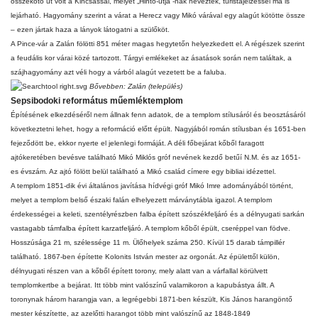
összekötő út volt a Kincsással, melyet „Hintó-útjá”-nak neveztek, turistajelzéssel ma is
lejárható. Hagyomány szerint a várat a Herecz vagy Mikó várával egy alagút kötötte össze
– ezen jártak haza a lányok látogatni a szülőköt.
A Pince-vár a
Zalán
fölötti 851 méter magas hegytetőn helyezkedett el. A régészek szerint
a feudális kor várai közé tartozott. Tárgyi emlékeket az ásatások során nem találtak, a
szájhagyomány azt véli hogy a várból alagút vezetett be a faluba.
Bővebben:
Zalán (település)
Sepsibodoki református műemléktemplom
Építésének elkezdéséről nem állnak fenn adatok, de a templom stílusáról és beosztásáról
következtetni lehet, hogy a reformáció előtt épült. Nagyjából román stílusban és 1651-ben
fejeződött be, ekkor nyerte el jelenlegi formáját. A déli főbejárat kőből faragott
ajtókeretében bevésve található Mikó Miklós gróf nevének kezdő betűí N.M. és az 1651-
es évszám. Az ajtó fölött belül található a
Mikó család
címere egy bibliai idézettel.
A templom 1851-dik évi általános javítása hídvégi gróf
Mikó Imre
adományából történt,
melyet a templom belső északi falán elhelyezett márványtábla igazol. A templom
érdekességei a keleti, szentélyrészben falba épített szószékfeljáró és a délnyugati sarkán
vastagabb támfalba épített karzatfeljáró. A templom kőből épült, cseréppel van födve.
Hosszúsága 21 m, szélessége 11 m. Ülőhelyek száma 250. Kívül 15 darab támpillér
található. 1867-ben építette Kolonits István mester az orgonát. Az épülettől külön,
délnyugati részen van a kőből épített torony, mely alatt van a várfallal körülvett
templomkertbe a bejárat. Itt több mint valószínű valamikoron a kapubástya állt. A
toronynak három harangja van, a legrégebbi 1871-ben készült, Kis János harangöntő
mester készítette, az azelőtti harangot több mint valószínű az 1848-1849