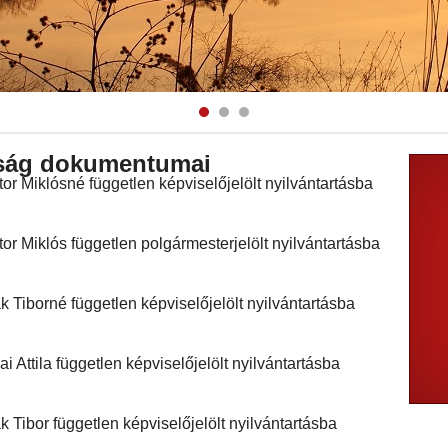
1
2
3
ttság dokumentumai
tor Miklósné független képviselőjelölt nyilvántartásba
tor Miklós független polgármesterjelölt nyilvántartásba
k Tiborné független képviselőjelölt nyilvántartásba
ai Attila független képviselőjelölt nyilvántartásba
k Tibor független képviselőjelölt nyilvántartásba