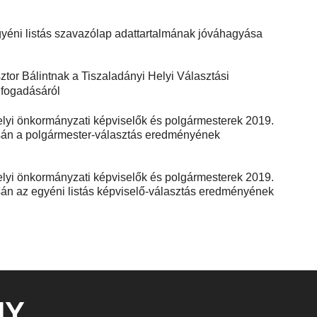
gyéni listás szavazólap adattartalmának jóváhagyása
tor Bálintnak a Tiszaladányi Helyi Választási
lfogadásáról
helyi önkormányzati képviselők és polgármesterek 2019.
tásán a polgármester-választás eredményének
helyi önkormányzati képviselők és polgármesterek 2019.
ásán az egyéni listás képviselő-választás eredményének
NY