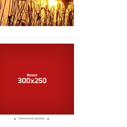
▴
▴
Partnereink ajánlata