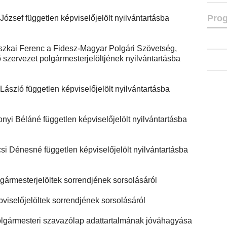
Prog
József független képviselőjelölt nyilvántartásba
 Liszkai Ferenc a Fidesz-Magyar Polgári Szövetség,
szervezet polgármesterjelöltjének nyilvántartásba
László független képviselőjelölt nyilvántartásba
onyi Béláné független képviselőjelölt nyilvántartásba
si Dénesné független képviselőjelölt nyilvántartásba
lgármesterjelöltek sorrendjének sorsolásáról
pviselőjelöltek sorrendjének sorsolásáról
olgármesteri szavazólap adattartalmának jóváhagyása