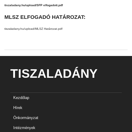
tiszaladany.hu/upload/SFP elfogadott.pdf
MLSZ ELFOGADÓ HATÁROZAT:
tiszaladany.hu/upload/MLSZ Határozat.pdf
TISZALADÁNY
Kezdőlap
Hírek
Önkormányzat
Intézmények