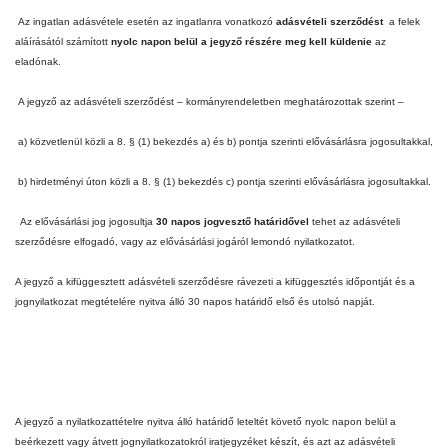
Az ingatlan adásvétele esetén az ingatlanra vonatkozó
adásvételi szerződést
a felek
aláírásától számított
nyolc napon belül a jegyző részére meg kell küldenie
az
eladónak.
A jegyző az adásvételi szerződést – kormányrendeletben meghatározottak szerint –
a) közvetlenül közli a 8. § (1) bekezdés a) és b) pontja szerinti elővásárlásra jogosultakkal,
b) hirdetményi úton közli a 8. § (1) bekezdés c) pontja szerinti elővásárlásra jogosultakkal.
Az elővásárlási jog jogosultja
30 napos jogvesztő határidővel
tehet az adásvételi
szerződésre elfogadó, vagy az elővásárlási jogáról lemondó nyilatkozatot.
A jegyző a kifüggesztett adásvételi szerződésre rávezeti a kifüggesztés időpontját és a
jognyilatkozat megtételére nyitva álló 30 napos határidő első és utolsó napját.
A jegyző a nyilatkozattételre nyitva álló határidő leteltét követő nyolc napon belül a
beérkezett vagy átvett jognyilatkozatokról iratjegyzéket készít, és azt az adásvételi