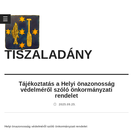
☰
TISZALADÁNY
Tájékoztatás a Helyi önazonosság
védelméről szóló önkormányzati
rendelet
🕔
2025.09.25.
Helyi önazonosság védelméről szóló önkormányzati rendelet