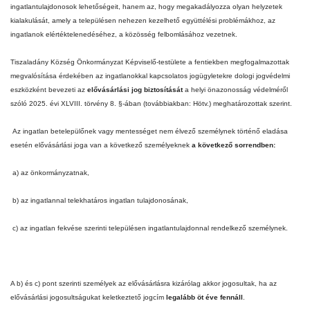
ingatlantulajdonosok lehetőségeit, hanem az, hogy megakadályozza olyan helyzetek
kialakulását, amely a településen nehezen kezelhető együttélési problémákhoz, az
ingatlanok elértéktelenedéséhez, a közösség felbomlásához vezetnek.
Tiszaladány Község Önkormányzat Képviselő-testülete
a fentiekben megfogalmazottak
megvalósítása érdekében az ingatlanokkal kapcsolatos jogügyletekre dologi jogvédelmi
eszközként bevezeti az
elővásárlási jog biztosítását
a helyi önazonosság védelméről
szóló 2025. évi XLVIII. törvény 8. §-ában (továbbiakban: Hötv.) meghatározottak szerint.
Az ingatlan betelepülőnek vagy mentességet nem élvező személynek történő eladása
esetén elővásárlási joga van a következő személyeknek
a következő sorrendben:
a) az önkormányzatnak,
b) az ingatlannal telekhatáros ingatlan tulajdonosának,
c) az ingatlan fekvése szerinti településen ingatlantulajdonnal rendelkező személynek.
A b) és c) pont szerinti személyek az elővásárlásra kizárólag akkor jogosultak, ha az
elővásárlási jogosultságukat keletkeztető jogcím
legalább öt éve fennáll
.