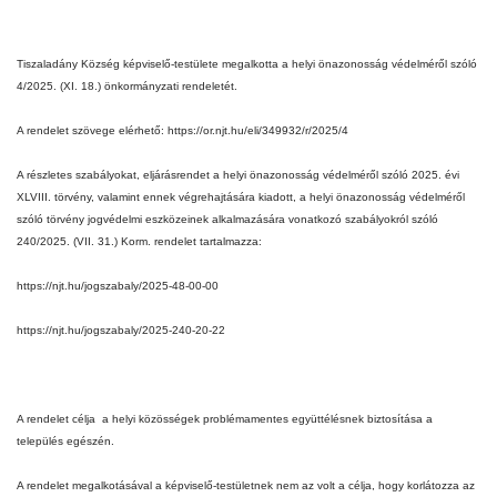
Tiszaladány
Község képviselő-testülete megalkotta a helyi önazonosság védelméről szóló
4/2025. (XI. 18.) önkormányzati rendeletét.
A rendelet szövege elérhető: https://or.njt.hu/eli/349932/r/2025/4
A részletes szabályokat, eljárásrendet a helyi önazonosság védelméről szóló 2025. évi
XLVIII. törvény, valamint ennek végrehajtására kiadott, a helyi önazonosság védelméről
szóló törvény jogvédelmi eszközeinek alkalmazására vonatkozó szabályokról szóló
240/2025. (VII. 31.) Korm. rendelet tartalmazza:
https://njt.hu/jogszabaly/2025-48-00-00
https://njt.hu/jogszabaly/2025-240-20-22
A rendelet célja a helyi közösségek problémamentes együttélésnek biztosítása a
település egészén.
A rendelet megalkotásával a képviselő-testületnek nem az volt a célja, hogy korlátozza az