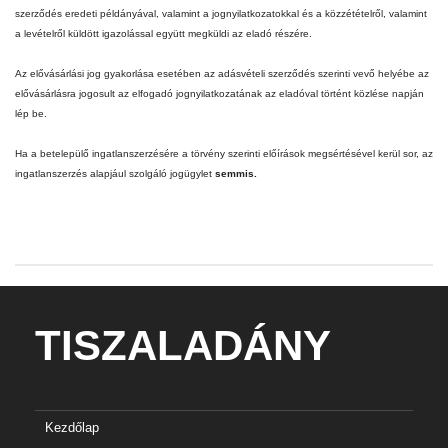
szerződés eredeti példányával, valamint a jognyilatkozatokkal és a közzétételről, valamint
a levételről küldött igazolással együtt megküldi az eladó részére.
Az elővásárlási jog gyakorlása esetében az adásvételi szerződés szerinti vevő helyébe az
elővásárlásra jogosult az elfogadó jognyilatkozatának az eladóval történt közlése napján
lép be.
Ha a betelepülő ingatlanszerzésére a törvény szerinti előírások megsértésével kerül sor, az
ingatlanszerzés alapjául szolgáló jogügylet
semmis.
TISZALADÁNY
Kezdőlap